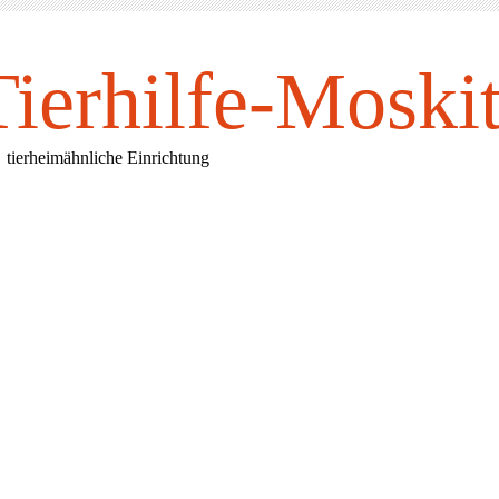
Tierhilfe-Mosk
i
rheimähnliche Einrichtung