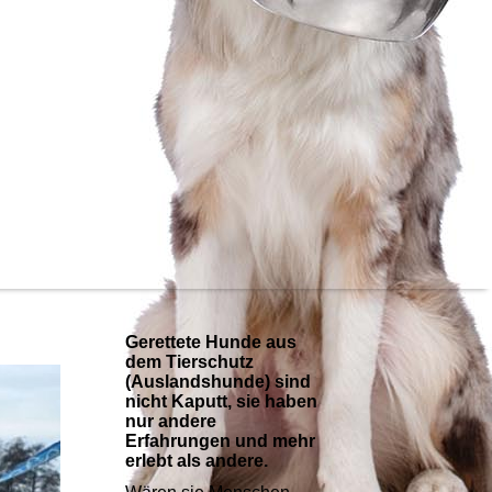
Gerettete Hunde aus
dem Tierschutz
(Auslandshunde) sind
nicht Kaputt, sie haben
nur andere
Erfahrungen und mehr
erlebt als andere.