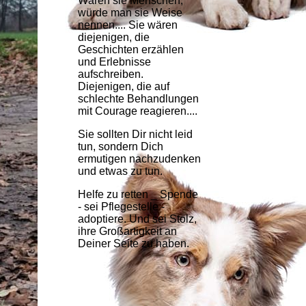
Wären sie Menschen,
würde man sie Weise
nennen.... Sie wären
diejenigen, die
Geschichten erzählen
und Erlebnisse
aufschreiben.
Diejenigen, die auf
schlechte Behandlungen
mit Courage reagieren....
Sie sollten Dir nicht leid
tun, sondern Dich
ermutigen nachzudenken
und etwas zu tun.
Helfe zu retten _ Spende
- sei Pflegestelle -
adoptiere. Und sei Stolz,
ihre Großartigkeit an
Deiner Seite zu haben.