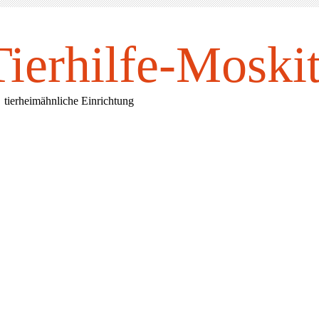
Tierhilfe-Mosk
i
rheimähnliche Einrichtung