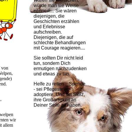
Wären sie Menschen,
würde man sie Weise
nennen.... Sie wären
diejenigen, die
Geschichten erzählen
und Erlebnisse
aufschreiben.
Diejenigen, die auf
schlechte Behandlungen
mit Courage reagieren....
Sie sollten Dir nicht leid
tun, sondern Dich
f von
ermutigen nachzudenken
Welpen,
und etwas zu tun.
ugende)
end.
Helfe zu retten _ Spende
- sei Pflegestelle -
adoptiere. Und sei Stolz,
,
ihre Großartigkeit an
Deiner Seite zu haben.
ewelpen
rnten wir
it allem