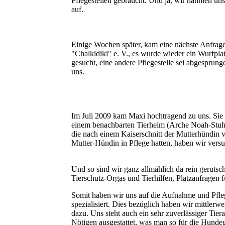
Pflegestellen gebraucht. Und ja, wir nahmen uns
auf.
Einige Wochen später, kam eine nächste Anfrag
"Chalkidiki" e. V., es wurde wieder ein Wurfpla
gesucht, eine andere Pflegestelle sei abgespru
uns.
Im Juli 2009 kam Maxi hochtragend zu uns. Sie 
einem benachbarten Tierheim (Arche Noah-Stuh
die nach einem Kaiserschnitt der Mutterhündin 
Mutter-Hündin in Pflege hatten, haben wir ver
Und so sind wir ganz allmählich da rein geruts
Tierschutz-Orgas und Tierhilfen, Platzanfragen 
Somit haben wir uns auf die Aufnahme und Pfl
spezialisiert. Dies bezüglich haben wir mittler
dazu. Uns steht auch ein sehr zuverlässiger Tiera
Nötigen ausgestattet, was man so für die Hund