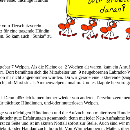
ere erste, trächtige Hündin
e vom Tierschutzverein
tz für eine tragende Hündin
ngen. So kam auch "Sunka" zu
gebar 7 Welpen. Als die Kleine ca. 2 Wochen alt waren, kam ein Anru
r). Dort bemühten sich die Mitarbeiter um 9 neugeborenen Labrador-
von ihr nicht angenommen wurden. Da wir gerade eine laktierende (sä
sucht, ob Maxi sie als Ammenwelpen annahm. Und es klappte hervorrag
cht. Denn plötzlich kamen immer wieder von anderen Tierschutzvereinen
für trächtige Hündinnen, und/oder mutterlosen Welpen.
ege von trächtigen Hündinnen und die Aufzucht von mutterlosen Hund
weile sehr gute Erfahrungen gesammelt, denn mit jeder Neu-Aufnahme le
rzt zu Seite und ist im akuten Notfall sofort zur Stelle. Auch sind wir m
egeburt, oder Handaufzucht braucht. Von Wärmelampen u. Matten, über