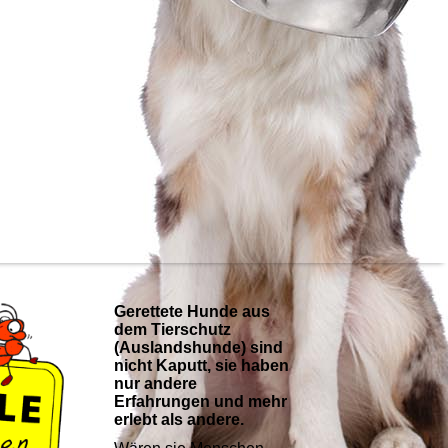
Gerettete Hunde aus
dem Tierschutz
(Auslandshunde) sind
nicht Kaputt, sie haben
nur andere
Erfahrungen und mehr
erlebt als andere.