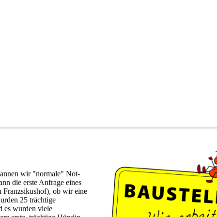
egannen wir "normale" Not-
nn die erste Anfrage eines
n Franzsikushof), ob wir eine
rden 25 trächtige
d es wurden viele