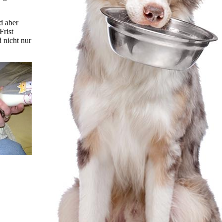
d aber
Frist
d nicht nur