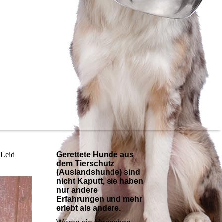
 Leid
Gerettete Hunde aus
dem Tierschutz
(Auslandshunde) sind
nicht Kaputt, sie haben
nur andere
Erfahrungen und mehr
erlebt als andere.