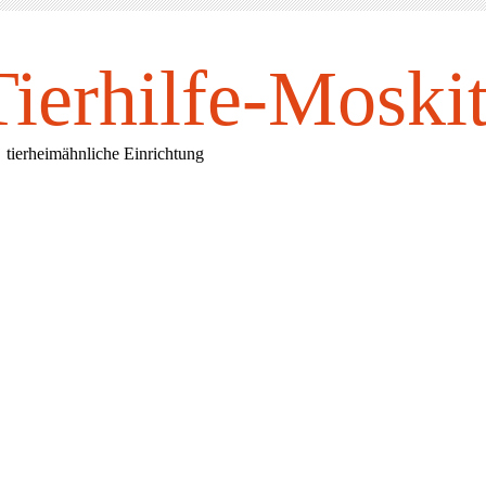
Tierhilfe-Mosk
i
rheimähnliche Einrichtung