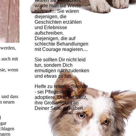
Wären sie Menschen,
würde man sie Weise
nennen.... Sie wären
diejenigen, die
Geschichten erzählen
und Erlebnisse
aufschreiben.
Diejenigen, die auf
schlechte Behandlungen
t werden,
mit Courage reagieren....
 auch mit
Sie sollten Dir nicht leid
tun, sondern Dich
 sie, wenn
ermutigen nachzudenken
und etwas zu tun.
Helfe zu retten _ Spende
- sei Pflegestelle -
n und dass
adoptiere. Und sei Stolz,
em neuen
ihre Großartigkeit an
Deiner Seite zu haben.
d
ogar
schlagen
ängern