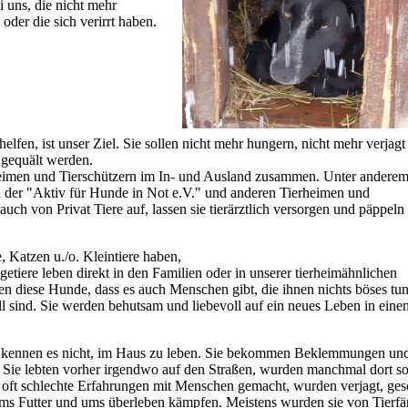
 uns, die nicht mehr
oder die sich verirrt haben.
elfen, ist unser Ziel. Sie sollen nicht mehr hungern, nicht mehr verjag
 gequält werden.
rheimen und Tierschützern im In- und Ausland zusammen. Unter anderem
der "Aktiv für Hunde in Not e.V." und anderen Tierheimen und
ch von Privat Tiere auf, lassen sie tierärztlich versorgen und päppeln
, Katzen u./o. Kleintiere haben,
getiere leben direkt in den Familien oder in unserer tierheimähnlichen
nen diese Hunde, dass es auch Menschen gibt, die ihnen nichts böses tu
voll sind. Sie werden behutsam und liebevoll auf ein neues Leben in ein
 kennen es nicht, im Haus zu leben. Sie bekommen Beklemmungen un
e. Sie lebten vorher irgendwo auf den Straßen, wurden manchmal dort s
 oft schlechte Erfahrungen mit Menschen gemacht, wurden verjagt, ge
ums Futter und ums überleben kämpfen. Meistens wurden sie von Tierf