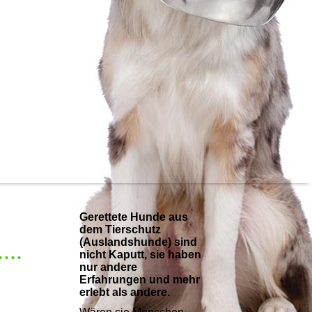
Gerettete Hunde aus
dem Tierschutz
(Auslandshunde) sind
...
nicht Kaputt, sie haben
nur andere
Erfahrungen und mehr
erlebt als andere.