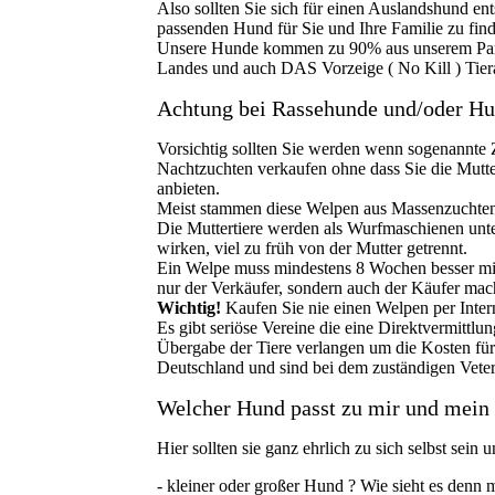
Also sollten Sie sich für einen Auslandshund en
passenden Hund für Sie und Ihre Familie zu fin
Unsere Hunde kommen zu 90% aus unserem Partner
Landes und auch DAS Vorzeige ( No Kill ) Tiera
Achtung bei Rassehunde und/oder Hu
Vorsichtig sollten Sie werden wenn sogenannte 
Nachtzuchten verkaufen ohne dass Sie die Mutt
anbieten.
Meist stammen diese Welpen aus Massenzuchte
Die Muttertiere werden als Wurfmaschienen unt
wirken, viel zu früh von der Mutter getrennt.
Ein Welpe muss mindestens 8 Wochen besser min
nur der Verkäufer, sondern auch der Käufer macht
Wichtig!
Kaufen Sie nie einen Welpen per Inte
Es gibt seriöse Vereine die eine Direktvermitt
Übergabe der Tiere verlangen um die Kosten für
Deutschland und sind bei dem zuständigen Veter
Welcher Hund passt zu mir und mein
Hier sollten sie ganz ehrlich zu sich selbst sein 
- kleiner oder großer Hund ? Wie sieht es denn 