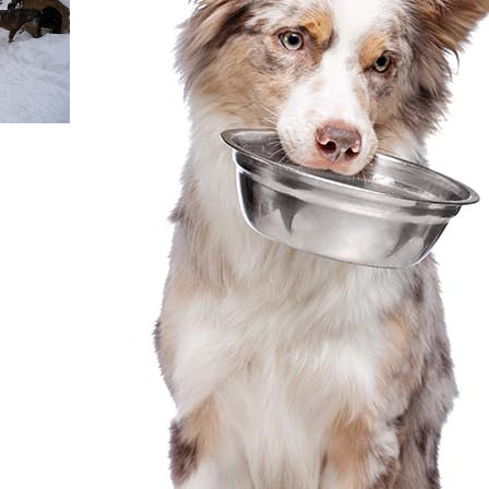
iben.
n,
de,