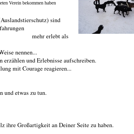
deten Verein bekommen haben
Auslandstierschutz) sind
rfahrungen
rlebt als
Weise nennen...
schichten erzählen und Erlebnisse aufschre
lung mit Courage reagieren...
un,
 und etwas zu tun.
tte
pen
tolz ihre Großartigkeit an Deiner Seite zu haben.