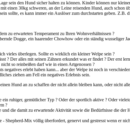
r Lage sein den Hund sicher halten zu können. Kinder können nur klein
nn mit einen 30kg schweren, an der Leine reisenden Hund, auch schon üb
ein sollte, es kann immer ein Auslöser zum durchstarten geben. Z.B. d
dem zu erwarteten Temperament zu Ihren Wohnverhältnissen ?
sabbernde Dogge, ein haarender Chowhow oder ein ständig wusseliger Ja
sich vieles überlegen. Sollte es wirklich ein kleiner Welpe sein ?
sst ? Der alles mit seinen Zähnen erkundet was er findet ? Der erst ler
nicht so reinbeißen darf wie in einen Artgenossen ?
 negatives erlebt haben kann... aber der Welpe ist noch in verschiede
iches ziehen am Fell ein negatives Erlebnis sein.
 einen Hund an zu schaffen der nicht allein bleiben kann, oder nicht all
e ein ruhiger, gemütlicher Typ ? Oder der sportlich aktive ? Oder vielei
em ?
 und die damit zu erwartende Aktivität sowie die Bedürfnisse die der
e - Shepherd-Mix völlig überfordert, genervt und gestresst wenn er nich