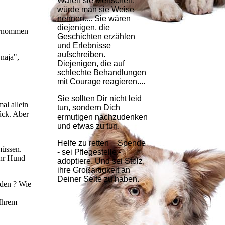
Wären sie Menschen,
würde man sie Weise
nennen.... Sie wären
diejenigen, die
bernommen
Geschichten erzählen
und Erlebnisse
aufschreiben.
"naja",
Diejenigen, die auf
schlechte Behandlungen
mit Courage reagieren....
Sie sollten Dir nicht leid
al allein
tun, sondern Dich
ück. Aber
ermutigen nachzudenken
und etwas zu tun.
Helfe zu retten _ Spende
müssen.
- sei Pflegestelle -
ihr Hund
adoptiere. Und sei Stolz,
ihre Großartigkeit an
Deiner Seite zu haben.
nden ? Wie
 Ihrem