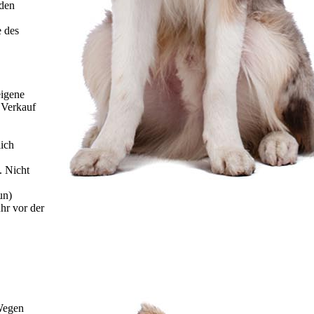
 den
e des
eigene
 Verkauf
ich
. Nicht
un)
hr vor der
 Wegen