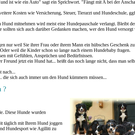
und ist wie ein Auto" sagt ein Sprichwort. "Fängt mit A bei der Ansch
itere Kosten wie Versicherung, Steuer, Tierarzt und Hundeschule, ggf
n Hund mitnehmen wird meist eine Hundepauschale verlangt. Bleibt d
ie sollten sich auch darüber Gedanken machen, wer den Hund versorgt
legen nur weil Sie ihrer Frau oder ihrem Mann ein hübsches Geschenk z
Oder weil die Kinder schon so lange nach einem Hundebaby fragen.
esen mit Gefühlen, Ansprüchen und Bedürfnissen.
Freund jetzt ein Hund hat... heißt das noch lange nicht, dass man selb
t nach...
... die sich auch immer um den Hund kümmern müssen...
 ?
de. Diese Hunde wurden
reit täglich mit Ihrem Hund joggen
nd Hundesport wie Agilliti zu