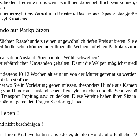
tscheiden, freuen wir uns wenn wir Ihnen dabei behilflich sein können,
den.
tierasyl Spas Varazdin in Kroatien. Das Tierasyl Spas ist das größt
syl Kroatiens.
nde auf Parkplätzen
Züchter, Rassehunde zu einen ungewöhnlich tiefen Preis anbieten. Sie 
erhündin sehen können oder Ihnen die Welpen auf einen Parkplatz zum
n aus dem Ausland. Sogenannte "Wühltischwelpen".
er erbärmlichen Umständen gehalten. Damit die Welpen möglichst niedl
destens 10-12 Wochen alt sein um von der Mutter getrennt zu werden
 sich strafbar.
rnet wo Sie in Vorleistung gehen müssen. (besonders Hunde aus Kamer
lung von Hunde aus ausländischen Tierasylen machen und die Schutzgebü
 Transport, Impfung usw. zu decken. Diese Vereine haben ihren Sitz in
inäramt gemeldet. Fragen Sie dort ggf. nach.
 Leben ?
und nicht beschönigen !
mit Ihrem Kräfteverhältniss aus ? Jeder, der den Hund auf öffentlichen