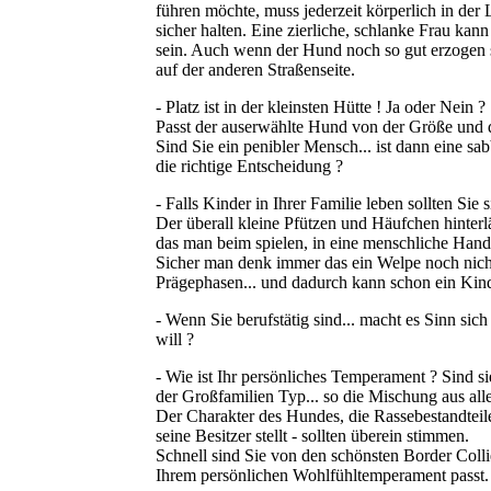
führen möchte, muss jederzeit körperlich in de
sicher halten. Eine zierliche, schlanke Frau ka
sein. Auch wenn der Hund noch so gut erzogen s
auf der anderen Straßenseite.
- Platz ist in der kleinsten Hütte ! Ja oder Nein ?
Passt der auserwählte Hund von der Größe und 
Sind Sie ein penibler Mensch... ist dann eine 
die richtige Entscheidung ?
- Falls Kinder in Ihrer Familie leben sollten Sie 
Der überall kleine Pfützen und Häufchen hinterlä
das man beim spielen, in eine menschliche Hand 
Sicher man denk immer das ein Welpe noch nichts
Prägephasen... und dadurch kann schon ein Kindl
- Wenn Sie berufstätig sind... macht es Sinn sich
will ?
- Wie ist Ihr persönliches Temperament ? Sind si
der Großfamilien Typ... so die Mischung aus all
Der Charakter des Hundes, die Rassebestandteile
seine Besitzer stellt - sollten überein stimmen.
Schnell sind Sie von den schönsten Border Colli
Ihrem persönlichen Wohlfühltemperament passt.