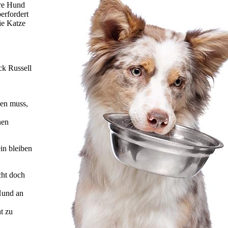
ere Hund
erfordert
ie Katze
ck Russell
nen muss,
nen
ein bleiben
cht doch
 Hund an
t zu