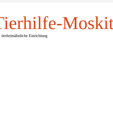
Tierhilfe-Mosk
i
rheimähnliche Einrichtung