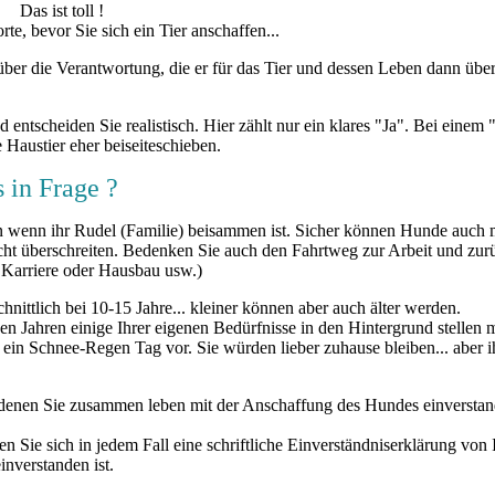
ll !
r Sie sich ein Tier anschaffen...
 über die Verantwortung, die er für das Tier und dessen Leben dann ü
entscheiden Sie realistisch. Hier zählt nur ein klares "Ja". Bei einem 
e Haustier eher beiseiteschieben.
 in Frage ?
n wenn ihr Rudel (Familie) beisammen ist. Sicher können Hunde auch m
 nicht überschreiten. Bedenken Sie auch den Fahrtweg zur Arbeit und zur
 Karriere oder Hausbau usw.)
nittlich bei 10-15 Jahre... kleiner können aber auch älter werden.
sen Jahren einige Ihrer eigenen Bedürfnisse in den Hintergrund stellen 
er ein Schnee-Regen Tag vor. Sie würden lieber zuhause bleiben... aber 
t denen Sie zusammen leben mit der Anschaffung des Hundes einversta
n Sie sich in jedem Fall eine schriftliche Einverständniserklärung von
inverstanden ist.