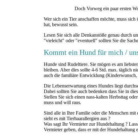
Das ist to
Doch Vorweg ein paar ersten Worte, bevo
Wer sich ein Tier anschaffen möchte, muss sich
hat, bewusst sein.
Lesen Sie sich alle Denkanstöße genau durch und 
"vieleicht" oder "eventuell" sollten Sie die Sach
Kommt ein Hund für mich / uns
Hunde sind Rudeltiere. Sie mögen es am liebste
bleiben. Aber dies sollte 4-6 Std. max. täglich
auch die familiäre Entwicklung (Kinderwunsch,
Die Lebenserwartung eines Hundes liegt durchsch
Dabei sollten Sie auch bedenken dass Sie in die
Stellen Sie sich einen nass-kalten Herbsttag od
muss und will raus.
Sind alle in Ihre Familie oder die Menschen mi
sieht es mit Tierhaarallergien aus ?
Was sagt Ihr Vermieter zur Hundehaltung ? Lasse
Vermieter geben, dass er mit der Hundehaltung e