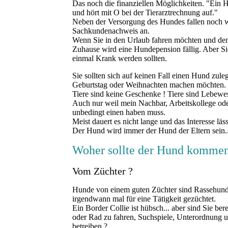
Das noch die finanziellen Möglichkeiten. "Ein H
und hört mit O bei der Tierarztrechnung auf."
Neben der Versorgung des Hundes fallen noch we
Sachkundenachweis an.
Wenn Sie in den Urlaub fahren möchten und de
Zuhause wird eine Hundepension fällig. Aber S
einmal Krank werden sollten.
Sie sollten sich auf keinen Fall einen Hund zu
Geburtstag oder Weihnachten machen möchten. 
Tiere sind keine Geschenke ! Tiere sind Lebew
Auch nur weil mein Nachbar, Arbeitskollege oder 
unbedingt einen haben muss.
Meist dauert es nicht lange und das Interesse läss
Der Hund wird immer der Hund der Eltern sein
Woher sollte der Hund kommen
Vom Züchter ?
Hunde von einem guten Züchter sind Rassehun
irgendwann mal für eine Tätigkeit gezüchtet.
Ein Border Collie ist hübsch... aber sind Sie be
oder Rad zu fahren, Suchspiele, Unterordnung u
betreiben ?