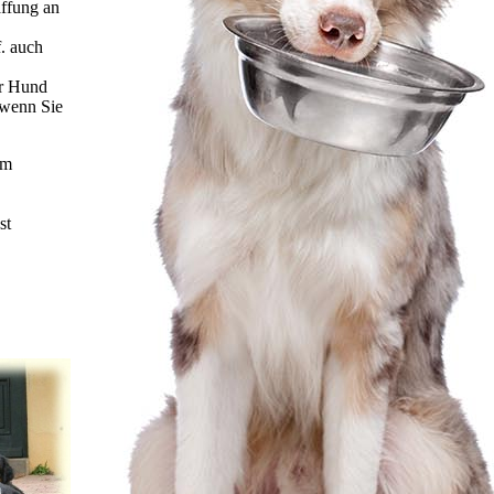
affung an
. auch
er Hund
 wenn Sie
um
st